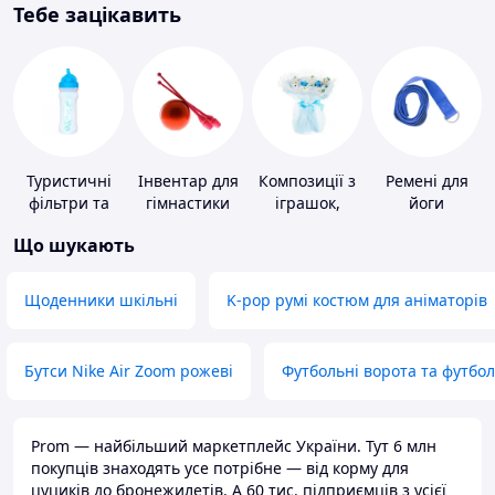
Тебе зацікавить
Туристичні
Інвентар для
Композиції з
Ремені для
фільтри та
гімнастики
іграшок,
йоги
пігулки для
одягу,
Що шукають
питної води
підгузків
Щоденники шкільні
K-pop румі костюм для аніматорів
Бутси Nike Air Zoom рожеві
Футбольні ворота та футбо
Prom — найбільший маркетплейс України. Тут 6 млн
покупців знаходять усе потрібне — від корму для
цуциків до бронежилетів. А 60 тис. підприємців з усієї