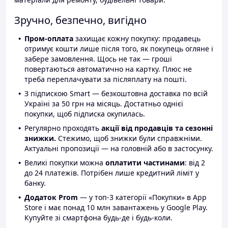
Зручно, безпечно, вигідно
Пром-оплата
захищає кожну покупку: продавець
отримує кошти лише після того, як покупець огляне і
забере замовлення. Щось не так — гроші
повертаються автоматично на картку. Плюс не
треба переплачувати за післяплату на пошті.
З підпискою Smart — безкоштовна доставка по всій
Україні за 50 грн на місяць. Достатньо однієї
покупки, щоб підписка окупилась.
Регулярно проходять
акції від продавців та сезонні
знижки.
Стежимо, щоб знижки були справжніми.
Актуальні пропозиції — на головній або в застосунку.
Великі покупки можна
оплатити частинами
: від 2
до 24 платежів. Потрібен лише кредитний ліміт у
банку.
Додаток Prom
— у топ-3 категорії «Покупки» в App
Store і має понад 10 млн завантажень у Google Play.
Купуйте зі смартфона будь-де і будь-коли.