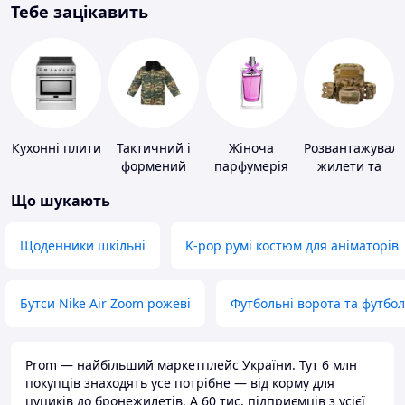
Тебе зацікавить
Кухонні плити
Тактичний і
Жіноча
Розвантажуваль
формений
парфумерія
жилети та
одяг
плитоноски
Що шукають
без плит
Щоденники шкільні
K-pop румі костюм для аніматорів
Бутси Nike Air Zoom рожеві
Футбольні ворота та футбо
Prom — найбільший маркетплейс України. Тут 6 млн
покупців знаходять усе потрібне — від корму для
цуциків до бронежилетів. А 60 тис. підприємців з усієї