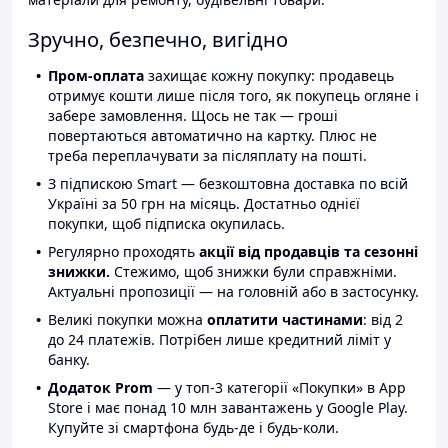
Зручно, безпечно, вигідно
Пром-оплата
захищає кожну покупку: продавець
отримує кошти лише після того, як покупець огляне і
забере замовлення. Щось не так — гроші
повертаються автоматично на картку. Плюс не
треба переплачувати за післяплату на пошті.
З підпискою Smart — безкоштовна доставка по всій
Україні за 50 грн на місяць. Достатньо однієї
покупки, щоб підписка окупилась.
Регулярно проходять
акції від продавців та сезонні
знижки.
Стежимо, щоб знижки були справжніми.
Актуальні пропозиції — на головній або в застосунку.
Великі покупки можна
оплатити частинами
: від 2
до 24 платежів. Потрібен лише кредитний ліміт у
банку.
Додаток Prom
— у топ-3 категорії «Покупки» в App
Store і має понад 10 млн завантажень у Google Play.
Купуйте зі смартфона будь-де і будь-коли.