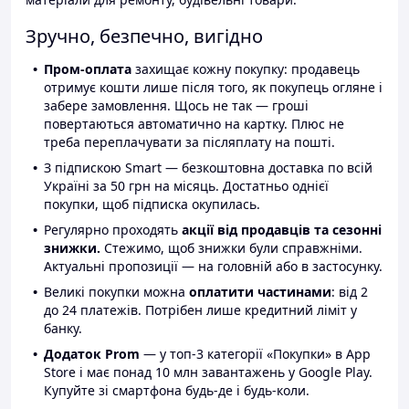
Зручно, безпечно, вигідно
Пром-оплата
захищає кожну покупку: продавець
отримує кошти лише після того, як покупець огляне і
забере замовлення. Щось не так — гроші
повертаються автоматично на картку. Плюс не
треба переплачувати за післяплату на пошті.
З підпискою Smart — безкоштовна доставка по всій
Україні за 50 грн на місяць. Достатньо однієї
покупки, щоб підписка окупилась.
Регулярно проходять
акції від продавців та сезонні
знижки.
Стежимо, щоб знижки були справжніми.
Актуальні пропозиції — на головній або в застосунку.
Великі покупки можна
оплатити частинами
: від 2
до 24 платежів. Потрібен лише кредитний ліміт у
банку.
Додаток Prom
— у топ-3 категорії «Покупки» в App
Store і має понад 10 млн завантажень у Google Play.
Купуйте зі смартфона будь-де і будь-коли.