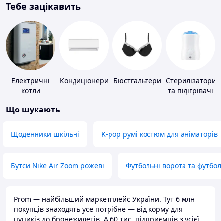
Тебе зацікавить
Електричні
Кондиціонери
Бюстгальтери
Стерилізатори
котли
та підігрівачі
для дитячого
Що шукають
харчування
Щоденники шкільні
K-pop румі костюм для аніматорів
Бутси Nike Air Zoom рожеві
Футбольні ворота та футбо
Prom — найбільший маркетплейс України. Тут 6 млн
покупців знаходять усе потрібне — від корму для
цуциків до бронежилетів. А 60 тис. підприємців з усієї