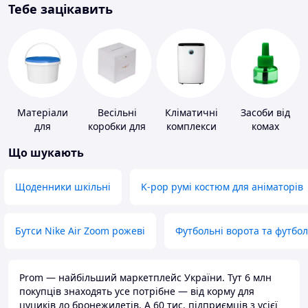
Тебе зацікавить
Матеріали
Весільні
Кліматичні
Засоби від
для
коробки для
комплекси
комах
облаштування
грошей
Що шукають
промислових
підлог
Щоденники шкільні
K-pop румі костюм для аніматорів
Бутси Nike Air Zoom рожеві
Футбольні ворота та футбо
Prom — найбільший маркетплейс України. Тут 6 млн
покупців знаходять усе потрібне — від корму для
цуциків до бронежилетів. А 60 тис. підприємців з усієї