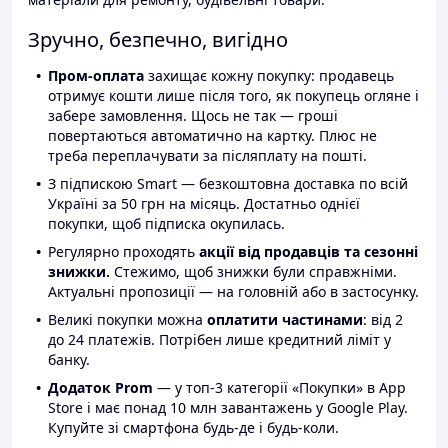
Зручно, безпечно, вигідно
Пром-оплата
захищає кожну покупку: продавець
отримує кошти лише після того, як покупець огляне і
забере замовлення. Щось не так — гроші
повертаються автоматично на картку. Плюс не
треба переплачувати за післяплату на пошті.
З підпискою Smart — безкоштовна доставка по всій
Україні за 50 грн на місяць. Достатньо однієї
покупки, щоб підписка окупилась.
Регулярно проходять
акції від продавців та сезонні
знижки.
Стежимо, щоб знижки були справжніми.
Актуальні пропозиції — на головній або в застосунку.
Великі покупки можна
оплатити частинами
: від 2
до 24 платежів. Потрібен лише кредитний ліміт у
банку.
Додаток Prom
— у топ-3 категорії «Покупки» в App
Store і має понад 10 млн завантажень у Google Play.
Купуйте зі смартфона будь-де і будь-коли.