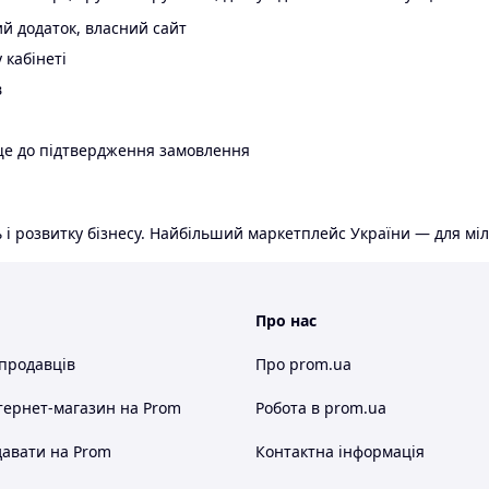
й додаток, власний сайт
 кабінеті
в
ще до підтвердження замовлення
 і розвитку бізнесу. Найбільший маркетплейс України — для міл
Про нас
 продавців
Про prom.ua
тернет-магазин
на Prom
Робота в prom.ua
авати на Prom
Контактна інформація