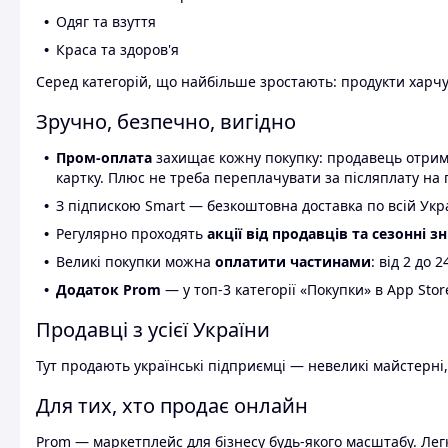
Одяг та взуття
Краса та здоров'я
Серед категорій, що найбільше зростають: продукти харчув
Зручно, безпечно, вигідно
Пром-оплата
захищає кожну покупку: продавець отриму
картку. Плюс не треба переплачувати за післяплату на 
З підпискою Smart — безкоштовна доставка по всій Украї
Регулярно проходять
акції від продавців та сезонні з
Великі покупки можна
оплатити частинами
: від 2 до 
Додаток Prom
— у топ-3 категорії «Покупки» в App Stor
Продавці з усієї України
Тут продають українські підприємці — невеликі майстерні,
Для тих, хто продає онлайн
Prom — маркетплейс для бізнесу будь-якого масштабу. Легк