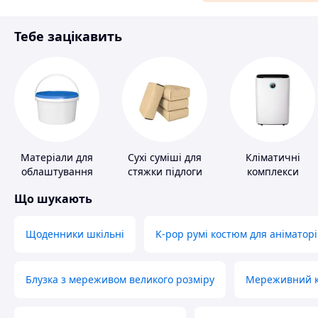
Матеріали для ремонту
Тебе зацікавить
Спорт і відпочинок
Матеріали для
Сухі суміші для
Кліматичні
облаштування
стяжки підлоги
комплекси
промислових
Що шукають
підлог
Щоденники шкільні
K-pop румі костюм для аніматорі
Блузка з мереживом великого розміру
Мереживний ко