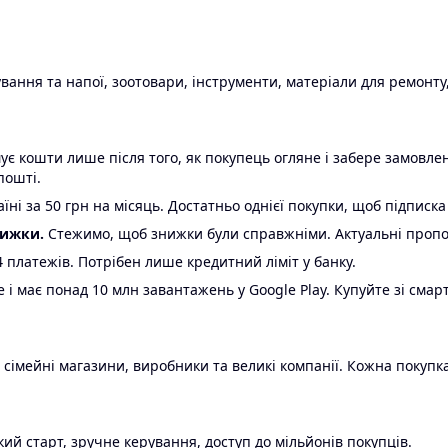
ання та напої, зоотовари, інструменти, матеріали для ремонту,
є кошти лише після того, як покупець огляне і забере замовл
пошті.
ні за 50 грн на місяць. Достатньо однієї покупки, щоб підписка
нижки.
Стежимо, щоб знижки були справжніми. Актуальні пропози
24 платежів. Потрібен лише кредитний ліміт у банку.
e і має понад 10 млн завантажень у Google Play. Купуйте зі смар
 сімейні магазини, виробники та великі компанії. Кожна покупка
ий старт, зручне керування, доступ до мільйонів покупців.