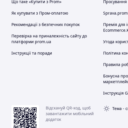
Що таке «Купити з Prom»
Просування в
Як купувати з Пром-оплатою
Sprava.prom
Рекомендації з безпечних покупок
Премія для 
Ecommerce.
Перевірка на приналежність сайту до
платформи prom.ua
Угода корис
Інструкції та поради
Політика ко
Правила роб
Бонусна пр
маркетплей
Інструкція G
Відскануй QR-код, щоб
Тема
-
с
завантажити мобільний
додаток