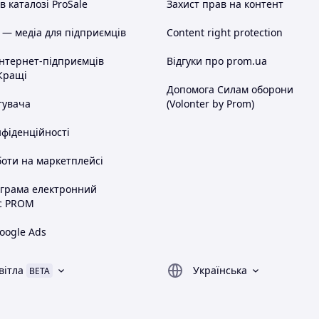
 каталозі ProSale
Захист прав на контент
 — медіа для підприємців
Content right protection
інтернет-підприємців
Відгуки про prom.ua
Кращі
Допомога Силам оборони
тувача
(Volonter by Prom)
нфіденційності
оти на маркетплейсі
ограма електронний
с PROM
oogle Ads
вітла
Українська
BETA