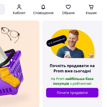
Кабінет
Сповіщення
Обране
Кошик
О! Є замовлення
Почніть продавати на
Prom
вже сьогодні
На
Prom
найбільша база
покупців
з рейтингом
!
Почати продавати