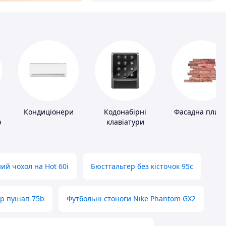
Кондиціонери
Кодонабірні
Фасадна плитк
ів
клавіатури
ий чохол на Hot 60i
Бюстгальтер без кісточок 95с
ер пушап 75b
Футбольні стоноги Nike Phantom GX2