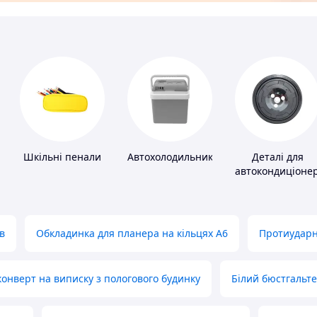
Шкільні пенали
Автохолодильники
Деталі для
автокондиціонер
в
Обкладинка для планера на кільцях А6
Протиударн
нверт на виписку з пологового будинку
Білий бюстгальт