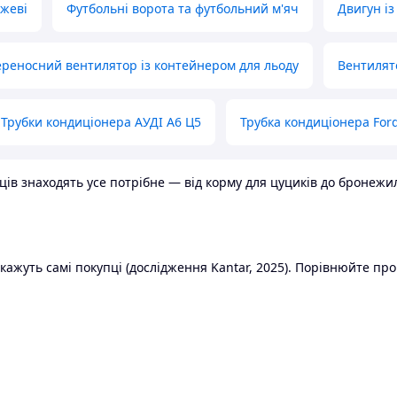
ожеві
Футбольні ворота та футбольний м'яч
Двигун із
реносний вентилятор із контейнером для льоду
Вентилят
Трубки кондиціонера АУДІ А6 Ц5
Трубка кондиціонера Ford
в знаходять усе потрібне — від корму для цуциків до бронежилет
ажуть самі покупці (дослідження Kantar, 2025). Порівнюйте пропо