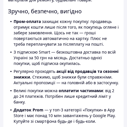
Зручно, безпечно, вигідно
Пром-оплата
захищає кожну покупку: продавець
отримує кошти лише після того, як покупець огляне і
забере замовлення. Щось не так — гроші
повертаються автоматично на картку. Плюс не
треба переплачувати за післяплату на пошті.
З підпискою Smart — безкоштовна доставка по всій
Україні за 50 грн на місяць. Достатньо однієї
покупки, щоб підписка окупилась.
Регулярно проходять
акції від продавців та сезонні
знижки.
Стежимо, щоб знижки були справжніми.
Актуальні пропозиції — на головній або в застосунку.
Великі покупки можна
оплатити частинами
: від 2
до 24 платежів. Потрібен лише кредитний ліміт у
банку.
Додаток Prom
— у топ-3 категорії «Покупки» в App
Store і має понад 10 млн завантажень у Google Play.
Купуйте зі смартфона будь-де і будь-коли.