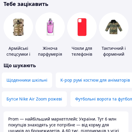
Тебе зацікавить
Армійські
Жіноча
Чохли для
Тактичний і
спецсумки і
парфумерія
телефонів
формений
рюкзаки
одяг
Що шукають
Щоденники шкільні
K-pop румі костюм для аніматорів
Бутси Nike Air Zoom рожеві
Футбольні ворота та футбо
Prom — найбільший маркетплейс України. Тут 6 млн
покупців знаходять усе потрібне — від корму для
цуциків до бронежилетів. А 60 тис. підприємців з усієї