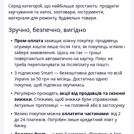
Серед категорій, що найбільше зростають: продукти
харчування та напої, зоотовари, інструменти,
матеріали для ремонту, будівельні товари.
Зручно, безпечно, вигідно
Пром-оплата
захищає кожну покупку: продавець
отримує кошти лише після того, як покупець огляне і
забере замовлення. Щось не так — гроші
повертаються автоматично на картку. Плюс не
треба переплачувати за післяплату на пошті.
З підпискою Smart — безкоштовна доставка по всій
Україні за 50 грн на місяць. Достатньо однієї
покупки, щоб підписка окупилась.
Регулярно проходять
акції від продавців та сезонні
знижки.
Стежимо, щоб знижки були справжніми.
Актуальні пропозиції — на головній або в застосунку.
Великі покупки можна
оплатити частинами
: від 2
до 24 платежів. Потрібен лише кредитний ліміт у
банку.
Додаток Prom
— у топ-3 категорії «Покупки» в App