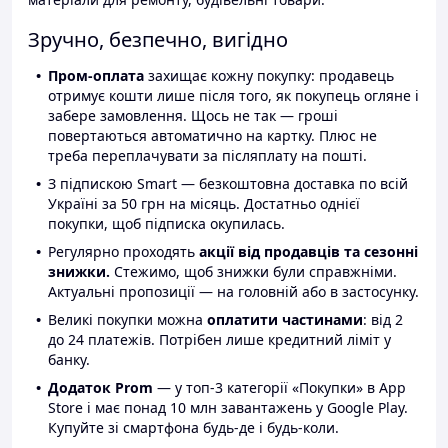
Зручно, безпечно, вигідно
Пром-оплата
захищає кожну покупку: продавець
отримує кошти лише після того, як покупець огляне і
забере замовлення. Щось не так — гроші
повертаються автоматично на картку. Плюс не
треба переплачувати за післяплату на пошті.
З підпискою Smart — безкоштовна доставка по всій
Україні за 50 грн на місяць. Достатньо однієї
покупки, щоб підписка окупилась.
Регулярно проходять
акції від продавців та сезонні
знижки.
Стежимо, щоб знижки були справжніми.
Актуальні пропозиції — на головній або в застосунку.
Великі покупки можна
оплатити частинами
: від 2
до 24 платежів. Потрібен лише кредитний ліміт у
банку.
Додаток Prom
— у топ-3 категорії «Покупки» в App
Store і має понад 10 млн завантажень у Google Play.
Купуйте зі смартфона будь-де і будь-коли.