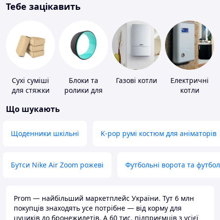
Тебе зацікавить
Сухі суміші
Блоки та
Газові котли
Електричні
для стяжки
ролики для
котли
підлоги
йоги
Що шукають
Щоденники шкільні
K-pop румі костюм для аніматорів
Бутси Nike Air Zoom рожеві
Футбольні ворота та футбо
Prom — найбільший маркетплейс України. Тут 6 млн
покупців знаходять усе потрібне — від корму для
цуциків до бронежилетів. А 60 тис. підприємців з усієї