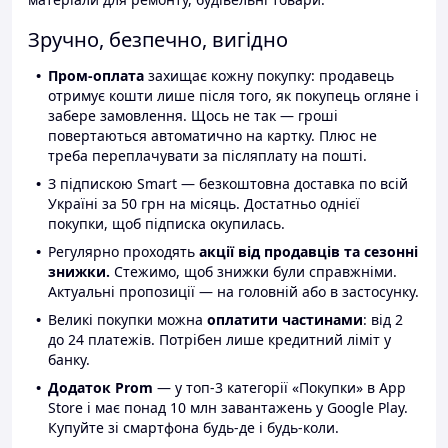
Зручно, безпечно, вигідно
Пром-оплата
захищає кожну покупку: продавець
отримує кошти лише після того, як покупець огляне і
забере замовлення. Щось не так — гроші
повертаються автоматично на картку. Плюс не
треба переплачувати за післяплату на пошті.
З підпискою Smart — безкоштовна доставка по всій
Україні за 50 грн на місяць. Достатньо однієї
покупки, щоб підписка окупилась.
Регулярно проходять
акції від продавців та сезонні
знижки.
Стежимо, щоб знижки були справжніми.
Актуальні пропозиції — на головній або в застосунку.
Великі покупки можна
оплатити частинами
: від 2
до 24 платежів. Потрібен лише кредитний ліміт у
банку.
Додаток Prom
— у топ-3 категорії «Покупки» в App
Store і має понад 10 млн завантажень у Google Play.
Купуйте зі смартфона будь-де і будь-коли.