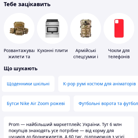
Тебе зацікавить
Розвантажувальні
Кухонні плити
Армійські
Чохли для
жилети та
спецсумки і
телефонів
плитоноски
рюкзаки
Що шукають
без плит
Щоденники шкільні
K-pop румі костюм для аніматорів
Бутси Nike Air Zoom рожеві
Футбольні ворота та футбо
Prom — найбільший маркетплейс України. Тут 6 млн
покупців знаходять усе потрібне — від корму для
цуциків до бронежилетів. А 60 тис. підприємців з усієї