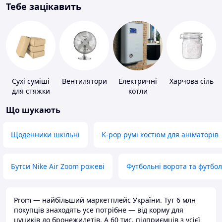
Тебе зацікавить
Сухі суміші
Вентилятори
Електричні
Харчова сіль
для стяжки
котли
підлоги
Що шукають
Щоденники шкільні
K-pop румі костюм для аніматорів
Бутси Nike Air Zoom рожеві
Футбольні ворота та футбо
Prom — найбільший маркетплейс України. Тут 6 млн
покупців знаходять усе потрібне — від корму для
цуциків до бронежилетів. А 60 тис. підприємців з усієї