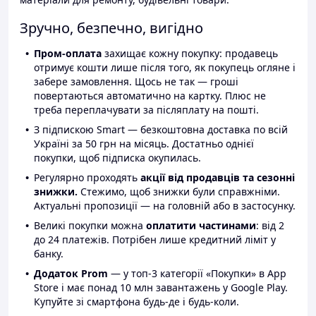
Зручно, безпечно, вигідно
Пром-оплата
захищає кожну покупку: продавець
отримує кошти лише після того, як покупець огляне і
забере замовлення. Щось не так — гроші
повертаються автоматично на картку. Плюс не
треба переплачувати за післяплату на пошті.
З підпискою Smart — безкоштовна доставка по всій
Україні за 50 грн на місяць. Достатньо однієї
покупки, щоб підписка окупилась.
Регулярно проходять
акції від продавців та сезонні
знижки.
Стежимо, щоб знижки були справжніми.
Актуальні пропозиції — на головній або в застосунку.
Великі покупки можна
оплатити частинами
: від 2
до 24 платежів. Потрібен лише кредитний ліміт у
банку.
Додаток Prom
— у топ-3 категорії «Покупки» в App
Store і має понад 10 млн завантажень у Google Play.
Купуйте зі смартфона будь-де і будь-коли.