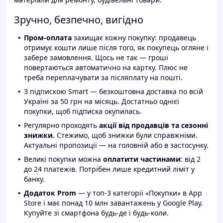
Зручно, безпечно, вигідно
Пром-оплата
захищає кожну покупку: продавець
отримує кошти лише після того, як покупець огляне і
забере замовлення. Щось не так — гроші
повертаються автоматично на картку. Плюс не
треба переплачувати за післяплату на пошті.
З підпискою Smart — безкоштовна доставка по всій
Україні за 50 грн на місяць. Достатньо однієї
покупки, щоб підписка окупилась.
Регулярно проходять
акції від продавців та сезонні
знижки.
Стежимо, щоб знижки були справжніми.
Актуальні пропозиції — на головній або в застосунку.
Великі покупки можна
оплатити частинами
: від 2
до 24 платежів. Потрібен лише кредитний ліміт у
банку.
Додаток Prom
— у топ-3 категорії «Покупки» в App
Store і має понад 10 млн завантажень у Google Play.
Купуйте зі смартфона будь-де і будь-коли.