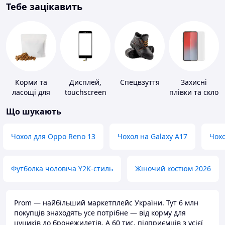
Тебе зацікавить
Корми та
Дисплей,
Спецвзуття
Захисні
ласощі для
touchscreen
плівки та скло
домашніх
для телефонів
для
Що шукають
тварин і
портативних
птахів
пристроїв
Чохол для Oppo Reno 13
Чохол на Galaxy A17
Чохо
Футболка чоловіча Y2K-стиль
Жіночий костюм 2026
Prom — найбільший маркетплейс України. Тут 6 млн
покупців знаходять усе потрібне — від корму для
цуциків до бронежилетів. А 60 тис. підприємців з усієї