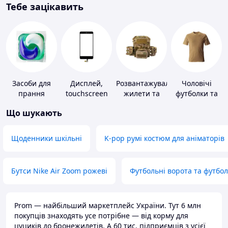
Тебе зацікавить
Засоби для
Дисплей,
Розвантажувальні
Чоловічі
прання
touchscreen
жилети та
футболки та
для телефонів
плитоноски
майки
Що шукають
без плит
Щоденники шкільні
K-pop румі костюм для аніматорів
Бутси Nike Air Zoom рожеві
Футбольні ворота та футбо
Prom — найбільший маркетплейс України. Тут 6 млн
покупців знаходять усе потрібне — від корму для
цуциків до бронежилетів. А 60 тис. підприємців з усієї