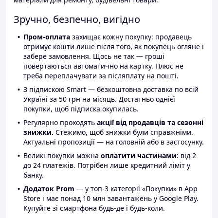
Зручно, безпечно, вигідно
Пром-оплата
захищає кожну покупку: продавець
отримує кошти лише після того, як покупець огляне і
забере замовлення. Щось не так — гроші
повертаються автоматично на картку. Плюс не
треба переплачувати за післяплату на пошті.
З підпискою Smart — безкоштовна доставка по всій
Україні за 50 грн на місяць. Достатньо однієї
покупки, щоб підписка окупилась.
Регулярно проходять
акції від продавців та сезонні
знижки.
Стежимо, щоб знижки були справжніми.
Актуальні пропозиції — на головній або в застосунку.
Великі покупки можна
оплатити частинами
: від 2
до 24 платежів. Потрібен лише кредитний ліміт у
банку.
Додаток Prom
— у топ-3 категорії «Покупки» в App
Store і має понад 10 млн завантажень у Google Play.
Купуйте зі смартфона будь-де і будь-коли.