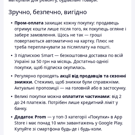
Зручно, безпечно, вигідно
Пром-оплата
захищає кожну покупку: продавець
отримує кошти лише після того, як покупець огляне і
забере замовлення. Щось не так — гроші
повертаються автоматично на картку. Плюс не
треба переплачувати за післяплату на пошті.
З підпискою Smart — безкоштовна доставка по всій
Україні за 50 грн на місяць. Достатньо однієї
покупки, щоб підписка окупилась.
Регулярно проходять
акції від продавців та сезонні
знижки.
Стежимо, щоб знижки були справжніми.
Актуальні пропозиції — на головній або в застосунку.
Великі покупки можна
оплатити частинами
: від 2
до 24 платежів. Потрібен лише кредитний ліміт у
банку.
Додаток Prom
— у топ-3 категорії «Покупки» в App
Store і має понад 10 млн завантажень у Google Play.
Купуйте зі смартфона будь-де і будь-коли.