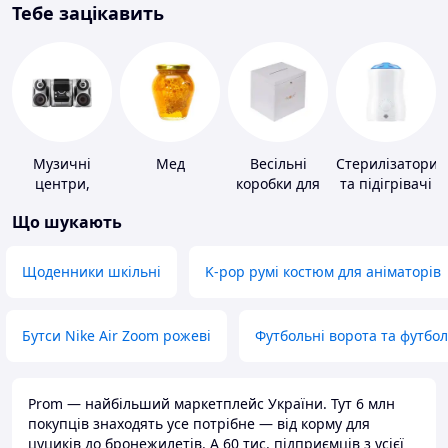
Тебе зацікавить
Музичні
Мед
Весільні
Стерилізатори
центри,
коробки для
та підігрівачі
магнітоли
грошей
для дитячого
Що шукають
харчування
Щоденники шкільні
K-pop румі костюм для аніматорів
Бутси Nike Air Zoom рожеві
Футбольні ворота та футбо
Prom — найбільший маркетплейс України. Тут 6 млн
покупців знаходять усе потрібне — від корму для
цуциків до бронежилетів. А 60 тис. підприємців з усієї