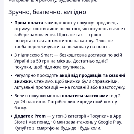
Зручно, безпечно, вигідно
Пром-оплата
захищає кожну покупку: продавець
отримує кошти лише після того, як покупець огляне і
забере замовлення. Щось не так — гроші
повертаються автоматично на картку. Плюс не
треба переплачувати за післяплату на пошті.
З підпискою Smart — безкоштовна доставка по всій
Україні за 50 грн на місяць. Достатньо однієї
покупки, щоб підписка окупилась.
Регулярно проходять
акції від продавців та сезонні
знижки.
Стежимо, щоб знижки були справжніми.
Актуальні пропозиції — на головній або в застосунку.
Великі покупки можна
оплатити частинами
: від 2
до 24 платежів. Потрібен лише кредитний ліміт у
банку.
Додаток Prom
— у топ-3 категорії «Покупки» в App
Store і має понад 10 млн завантажень у Google Play.
Купуйте зі смартфона будь-де і будь-коли.