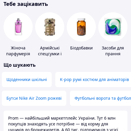
Тебе зацікавить
Жіноча
Армійські
Біодобавки
Засоби для
парфумерія
спецсумки і
прання
рюкзаки
Що шукають
Щоденники шкільні
K-pop румі костюм для аніматорів
Бутси Nike Air Zoom рожеві
Футбольні ворота та футбо
Prom — найбільший маркетплейс України. Тут 6 млн
покупців знаходять усе потрібне — від корму для
цуциків до бронежилетів. А 60 тис. підприємців з усієї