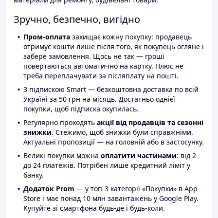
Зручно, безпечно, вигідно
Пром-оплата
захищає кожну покупку: продавець
отримує кошти лише після того, як покупець огляне і
забере замовлення. Щось не так — гроші
повертаються автоматично на картку. Плюс не
треба переплачувати за післяплату на пошті.
З підпискою Smart — безкоштовна доставка по всій
Україні за 50 грн на місяць. Достатньо однієї
покупки, щоб підписка окупилась.
Регулярно проходять
акції від продавців та сезонні
знижки.
Стежимо, щоб знижки були справжніми.
Актуальні пропозиції — на головній або в застосунку.
Великі покупки можна
оплатити частинами
: від 2
до 24 платежів. Потрібен лише кредитний ліміт у
банку.
Додаток Prom
— у топ-3 категорії «Покупки» в App
Store і має понад 10 млн завантажень у Google Play.
Купуйте зі смартфона будь-де і будь-коли.