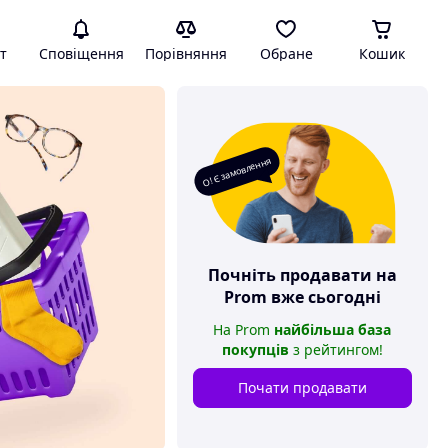
т
Сповіщення
Порівняння
Обране
Кошик
О! Є замовлення
Почніть продавати на
Prom
вже сьогодні
На
Prom
найбільша база
покупців
з рейтингом
!
Почати продавати