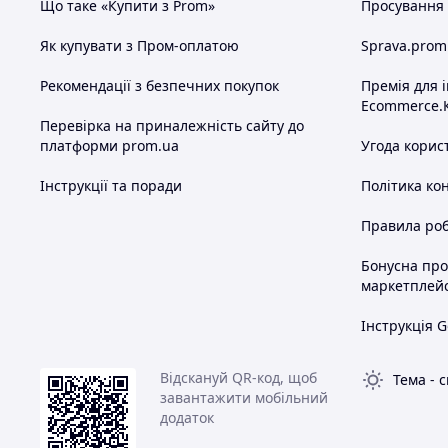
Що таке «Купити з Prom»
Просування в
Як купувати з Пром-оплатою
Sprava.prom
Рекомендації з безпечних покупок
Премія для 
Ecommerce.
Перевірка на приналежність сайту до
платформи prom.ua
Угода корис
Інструкції та поради
Політика ко
Правила роб
Бонусна пр
маркетплей
Інструкція G
Відскануй QR-код, щоб
Тема
-
с
завантажити мобільний
додаток