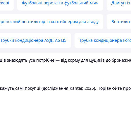
ожеві
Футбольні ворота та футбольний м'яч
Двигун із
реносний вентилятор із контейнером для льоду
Вентилят
Трубки кондиціонера АУДІ А6 Ц5
Трубка кондиціонера Ford
в знаходять усе потрібне — від корму для цуциків до бронежилет
ажуть самі покупці (дослідження Kantar, 2025). Порівнюйте пропо