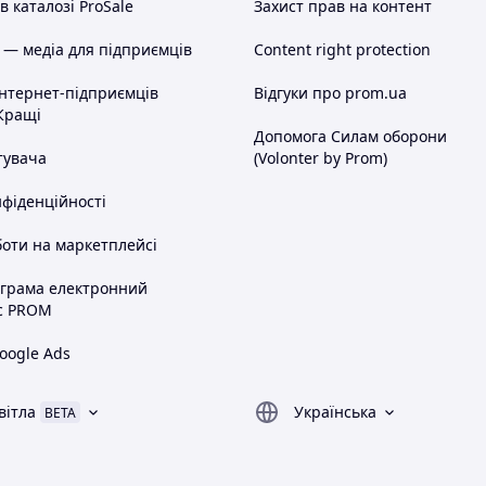
 каталозі ProSale
Захист прав на контент
 — медіа для підприємців
Content right protection
інтернет-підприємців
Відгуки про prom.ua
Кращі
Допомога Силам оборони
тувача
(Volonter by Prom)
нфіденційності
оти на маркетплейсі
ограма електронний
с PROM
oogle Ads
вітла
Українська
BETA