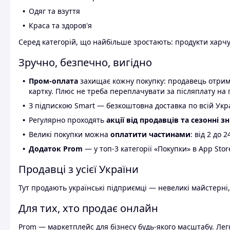
Одяг та взуття
Краса та здоров'я
Серед категорій, що найбільше зростають: продукти харчув
Зручно, безпечно, вигідно
Пром-оплата
захищає кожну покупку: продавець отриму
картку. Плюс не треба переплачувати за післяплату на 
З підпискою Smart — безкоштовна доставка по всій Украї
Регулярно проходять
акції від продавців та сезонні з
Великі покупки можна
оплатити частинами
: від 2 до 
Додаток Prom
— у топ-3 категорії «Покупки» в App Stor
Продавці з усієї України
Тут продають українські підприємці — невеликі майстерні,
Для тих, хто продає онлайн
Prom — маркетплейс для бізнесу будь-якого масштабу. Легк