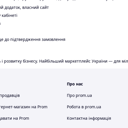
й додаток, власний сайт
 кабінеті
в
ще до підтвердження замовлення
 і розвитку бізнесу. Найбільший маркетплейс України — для міл
Про нас
 продавців
Про prom.ua
тернет-магазин
на Prom
Робота в prom.ua
авати на Prom
Контактна інформація