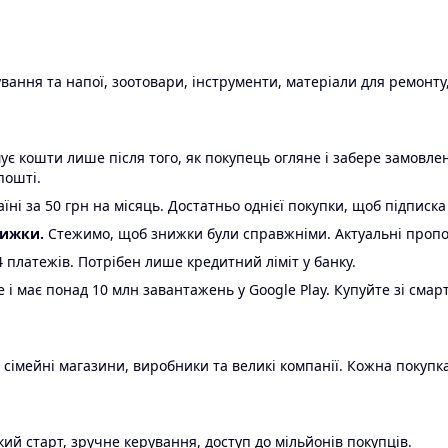
ання та напої, зоотовари, інструменти, матеріали для ремонту,
є кошти лише після того, як покупець огляне і забере замовл
пошті.
ні за 50 грн на місяць. Достатньо однієї покупки, щоб підписка
нижки.
Стежимо, щоб знижки були справжніми. Актуальні пропози
24 платежів. Потрібен лише кредитний ліміт у банку.
e і має понад 10 млн завантажень у Google Play. Купуйте зі смар
 сімейні магазини, виробники та великі компанії. Кожна покупка
ий старт, зручне керування, доступ до мільйонів покупців.