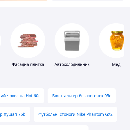
Фасадна плитка
Автохолодильники
Мед
ий чохол на Hot 60i
Бюстгальтер без кісточок 95с
ер пушап 75b
Футбольні стоноги Nike Phantom GX2