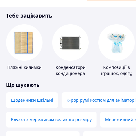
Матеріали для ремонту
Тебе зацікавить
Спорт і відпочинок
Пляжні килимки
Конденсатори
Композиції з
кондиціонера
іграшок, одягу,
підгузків
Що шукають
Щоденники шкільні
K-pop румі костюм для аніматорі
Блузка з мереживом великого розміру
Мереживний ко