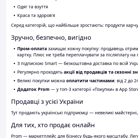
Одяг та взуття
Краса та здоров'я
Серед категорій, що найбільше зростають: продукти харчув
Зручно, безпечно, вигідно
Пром-оплата
захищає кожну покупку: продавець отриму
картку. Плюс не треба переплачувати за післяплату на 
З підпискою Smart — безкоштовна доставка по всій Украї
Регулярно проходять
акції від продавців та сезонні з
Великі покупки можна
оплатити частинами
: від 2 до 
Додаток Prom
— у топ-3 категорії «Покупки» в App Stor
Продавці з усієї України
Тут продають українські підприємці — невеликі майстерні,
Для тих, хто продає онлайн
Prom — маркетплейс для бізнесу будь-якого масштабу. Легк