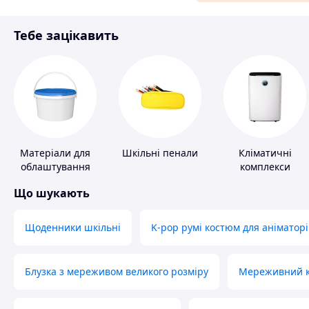
Матеріали для ремонту
Тебе зацікавить
Спорт і відпочинок
Матеріали для
Шкільні пенали
Кліматичні
облаштування
комплекси
промислових
Що шукають
підлог
Щоденники шкільні
K-pop румі костюм для аніматорі
Блузка з мереживом великого розміру
Мереживний ко