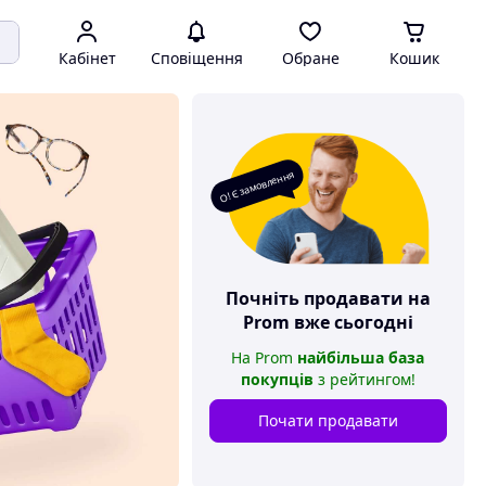
Кабінет
Сповіщення
Обране
Кошик
О! Є замовлення
Почніть продавати на
Prom
вже сьогодні
На
Prom
найбільша база
покупців
з рейтингом
!
Почати продавати