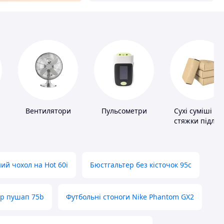
Вентилятори
Пульсометри
Сухі суміші дл
стяжки підлог
ий чохол на Hot 60i
Бюстгальтер без кісточок 95с
ер пушап 75b
Футбольні стоноги Nike Phantom GX2