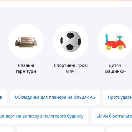
Спальні
Спортивні ігрові
Дитячі
гарнітури
м'ячі
машинки-
каталки
в
Обкладинка для планера на кільцях А6
Протиударн
нверт на виписку з пологового будинку
Білий бюстгальт