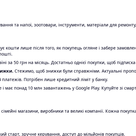
ання та напої, зоотовари, інструменти, матеріали для ремонту,
є кошти лише після того, як покупець огляне і забере замовл
пошті.
ні за 50 грн на місяць. Достатньо однієї покупки, щоб підписка
нижки.
Стежимо, щоб знижки були справжніми. Актуальні пропози
24 платежів. Потрібен лише кредитний ліміт у банку.
e і має понад 10 млн завантажень у Google Play. Купуйте зі смар
 сімейні магазини, виробники та великі компанії. Кожна покупка
ий старт, зручне керування, доступ до мільйонів покупців.