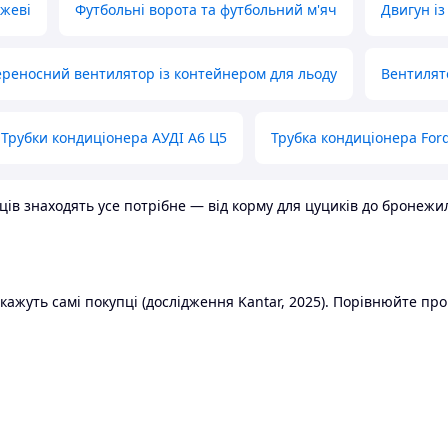
ожеві
Футбольні ворота та футбольний м'яч
Двигун із
реносний вентилятор із контейнером для льоду
Вентилят
Трубки кондиціонера АУДІ А6 Ц5
Трубка кондиціонера Ford
в знаходять усе потрібне — від корму для цуциків до бронежилет
ажуть самі покупці (дослідження Kantar, 2025). Порівнюйте пропо