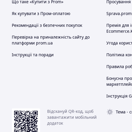
Що таке «Купити з Prom»
Просування в
Як купувати з Пром-оплатою
Sprava.prom
Рекомендації з безпечних покупок
Премія для 
Ecommerce.
Перевірка на приналежність сайту до
платформи prom.ua
Угода корис
Інструкції та поради
Політика ко
Правила роб
Бонусна пр
маркетплей
Інструкція G
Відскануй QR-код, щоб
Тема
-
с
завантажити мобільний
додаток