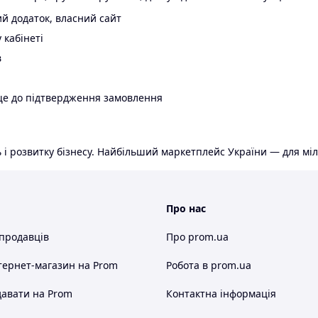
й додаток, власний сайт
 кабінеті
в
ще до підтвердження замовлення
 і розвитку бізнесу. Найбільший маркетплейс України — для міл
Про нас
 продавців
Про prom.ua
тернет-магазин
на Prom
Робота в prom.ua
авати на Prom
Контактна інформація