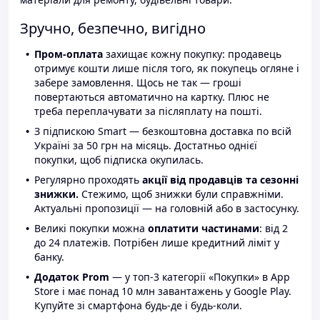
Зручно, безпечно, вигідно
Пром-оплата
захищає кожну покупку: продавець
отримує кошти лише після того, як покупець огляне і
забере замовлення. Щось не так — гроші
повертаються автоматично на картку. Плюс не
треба переплачувати за післяплату на пошті.
З підпискою Smart — безкоштовна доставка по всій
Україні за 50 грн на місяць. Достатньо однієї
покупки, щоб підписка окупилась.
Регулярно проходять
акції від продавців та сезонні
знижки.
Стежимо, щоб знижки були справжніми.
Актуальні пропозиції — на головній або в застосунку.
Великі покупки можна
оплатити частинами
: від 2
до 24 платежів. Потрібен лише кредитний ліміт у
банку.
Додаток Prom
— у топ-3 категорії «Покупки» в App
Store і має понад 10 млн завантажень у Google Play.
Купуйте зі смартфона будь-де і будь-коли.