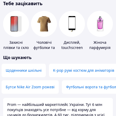
Тебе зацікавить
Захисні
Чоловічі
Дисплей,
Жіноча
плівки та скло
футболки та
touchscreen
парфумерія
для
майки
для телефонів
Що шукають
портативних
пристроїв
Щоденники шкільні
K-pop румі костюм для аніматорів
Бутси Nike Air Zoom рожеві
Футбольні ворота та футбо
Prom — найбільший маркетплейс України. Тут 6 млн
покупців знаходять усе потрібне — від корму для
цуциків до бронежилетів. А 60 тис. підприємців з усієї