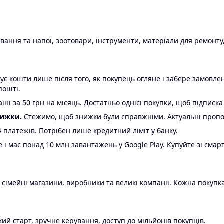
ання та напої, зоотовари, інструменти, матеріали для ремонту,
є кошти лише після того, як покупець огляне і забере замовл
пошті.
ні за 50 грн на місяць. Достатньо однієї покупки, щоб підписка
нижки.
Стежимо, щоб знижки були справжніми. Актуальні пропози
24 платежів. Потрібен лише кредитний ліміт у банку.
e і має понад 10 млн завантажень у Google Play. Купуйте зі смар
 сімейні магазини, виробники та великі компанії. Кожна покупка
ий старт, зручне керування, доступ до мільйонів покупців.