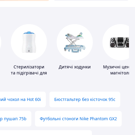
Стерилізатори
Дитячі ходунки
Музичні центр
та підігрівачі для
магнітоли
дитячого
харчування
ий чохол на Hot 60i
Бюстгальтер без кісточок 95с
ер пушап 75b
Футбольні стоноги Nike Phantom GX2