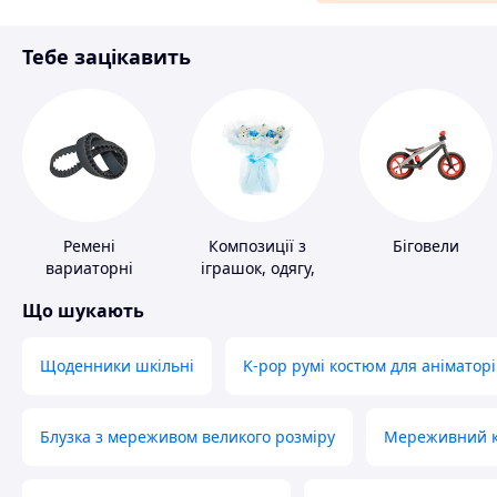
Аксесуари та прикраси
Тебе зацікавить
Матеріали для ремонту
Спорт і відпочинок
Ремені
Композиції з
Біговели
вариаторні
іграшок, одягу,
підгузків
Що шукають
Щоденники шкільні
K-pop румі костюм для аніматорі
Блузка з мереживом великого розміру
Мереживний ко