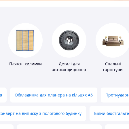
Пляжні килимки
Деталі для
Спальні
автокондиціонерів
гарнітури
в
Обкладинка для планера на кільцях А6
Протиударн
нверт на виписку з пологового будинку
Білий бюстгальт