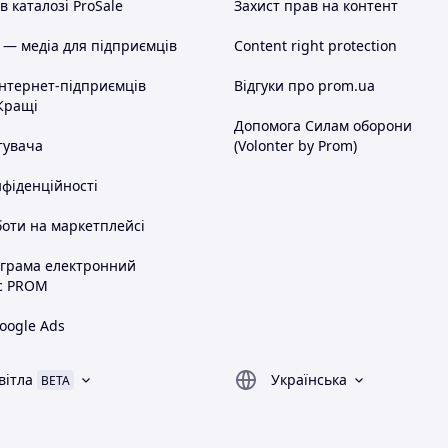
 каталозі ProSale
Захист прав на контент
 — медіа для підприємців
Content right protection
інтернет-підприємців
Відгуки про prom.ua
Кращі
Допомога Силам оборони
тувача
(Volonter by Prom)
нфіденційності
оти на маркетплейсі
ограма електронний
с PROM
oogle Ads
вітла
Українська
BETA