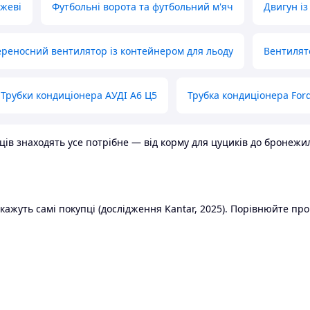
ожеві
Футбольні ворота та футбольний м'яч
Двигун із
реносний вентилятор із контейнером для льоду
Вентилят
Трубки кондиціонера АУДІ А6 Ц5
Трубка кондиціонера Ford
в знаходять усе потрібне — від корму для цуциків до бронежилет
ажуть самі покупці (дослідження Kantar, 2025). Порівнюйте пропо