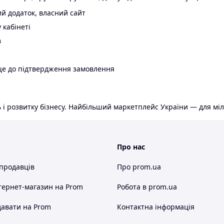
й додаток, власний сайт
 кабінеті
в
ще до підтвердження замовлення
 і розвитку бізнесу. Найбільший маркетплейс України — для міл
Про нас
 продавців
Про prom.ua
тернет-магазин
на Prom
Робота в prom.ua
авати на Prom
Контактна інформація