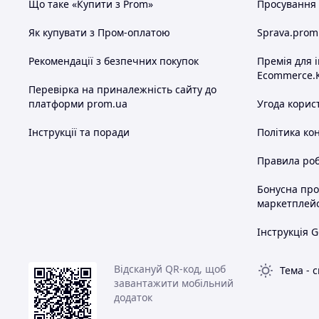
Що таке «Купити з Prom»
Просування в
Як купувати з Пром-оплатою
Sprava.prom
Рекомендації з безпечних покупок
Премія для 
Ecommerce.
Перевірка на приналежність сайту до
платформи prom.ua
Угода корис
Інструкції та поради
Політика ко
Правила роб
Бонусна пр
маркетплей
Інструкція G
Відскануй QR-код, щоб
Тема
-
с
завантажити мобільний
додаток