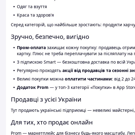
Одяг та взуття
Краса та здоров'я
Серед категорій, що найбільше зростають: продукти харчув
Зручно, безпечно, вигідно
Пром-оплата
захищає кожну покупку: продавець отриму
картку. Плюс не треба переплачувати за післяплату на 
З підпискою Smart — безкоштовна доставка по всій Украї
Регулярно проходять
акції від продавців та сезонні з
Великі покупки можна
оплатити частинами
: від 2 до 
Додаток Prom
— у топ-3 категорії «Покупки» в App Stor
Продавці з усієї України
Тут продають українські підприємці — невеликі майстерні,
Для тих, хто продає онлайн
Prom — маркетплейс для бізнесу будь-якого масштабу. Легк