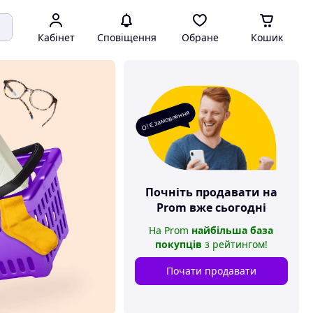
Кабінет
Сповіщення
Обране
Кошик
О! Є замовлення
Почніть продавати на
Prom
вже сьогодні
На
Prom
найбільша база
покупців
з рейтингом
!
Почати продавати