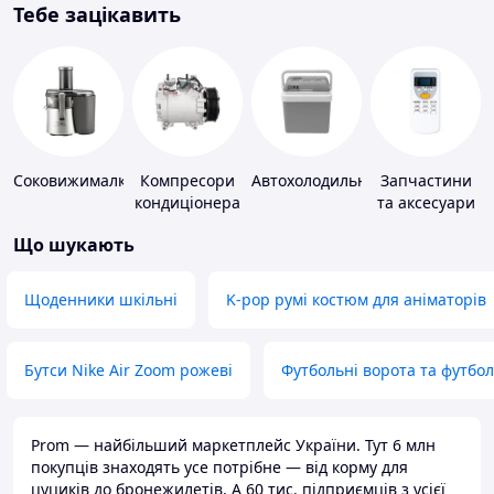
Тебе зацікавить
Соковижималки
Компресори
Автохолодильники
Запчастини
кондиціонера
та аксесуари
для побутових
Що шукають
кондиціонерів
Щоденники шкільні
K-pop румі костюм для аніматорів
Бутси Nike Air Zoom рожеві
Футбольні ворота та футбо
Prom — найбільший маркетплейс України. Тут 6 млн
покупців знаходять усе потрібне — від корму для
цуциків до бронежилетів. А 60 тис. підприємців з усієї