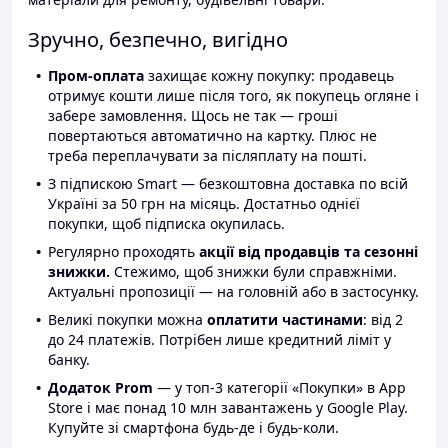
Зручно, безпечно, вигідно
Пром-оплата
захищає кожну покупку: продавець
отримує кошти лише після того, як покупець огляне і
забере замовлення. Щось не так — гроші
повертаються автоматично на картку. Плюс не
треба переплачувати за післяплату на пошті.
З підпискою Smart — безкоштовна доставка по всій
Україні за 50 грн на місяць. Достатньо однієї
покупки, щоб підписка окупилась.
Регулярно проходять
акції від продавців та сезонні
знижки.
Стежимо, щоб знижки були справжніми.
Актуальні пропозиції — на головній або в застосунку.
Великі покупки можна
оплатити частинами
: від 2
до 24 платежів. Потрібен лише кредитний ліміт у
банку.
Додаток Prom
— у топ-3 категорії «Покупки» в App
Store і має понад 10 млн завантажень у Google Play.
Купуйте зі смартфона будь-де і будь-коли.