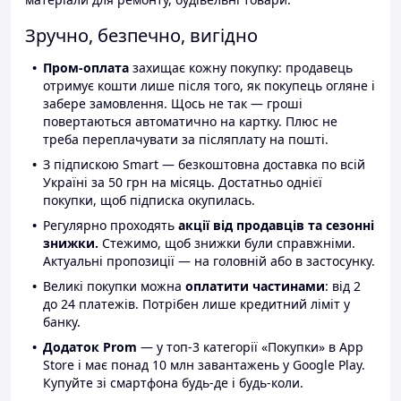
Зручно, безпечно, вигідно
Пром-оплата
захищає кожну покупку: продавець
отримує кошти лише після того, як покупець огляне і
забере замовлення. Щось не так — гроші
повертаються автоматично на картку. Плюс не
треба переплачувати за післяплату на пошті.
З підпискою Smart — безкоштовна доставка по всій
Україні за 50 грн на місяць. Достатньо однієї
покупки, щоб підписка окупилась.
Регулярно проходять
акції від продавців та сезонні
знижки.
Стежимо, щоб знижки були справжніми.
Актуальні пропозиції — на головній або в застосунку.
Великі покупки можна
оплатити частинами
: від 2
до 24 платежів. Потрібен лише кредитний ліміт у
банку.
Додаток Prom
— у топ-3 категорії «Покупки» в App
Store і має понад 10 млн завантажень у Google Play.
Купуйте зі смартфона будь-де і будь-коли.