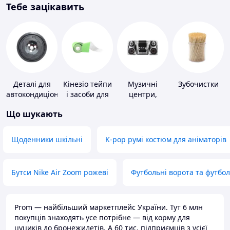
Тебе зацікавить
Деталі для
Кінезіо тейпи
Музичні
Зубочистки
автокондиціонерів
і засоби для
центри,
тейпування
магнітоли
Що шукають
Щоденники шкільні
K-pop румі костюм для аніматорів
Бутси Nike Air Zoom рожеві
Футбольні ворота та футбо
Prom — найбільший маркетплейс України. Тут 6 млн
покупців знаходять усе потрібне — від корму для
цуциків до бронежилетів. А 60 тис. підприємців з усієї