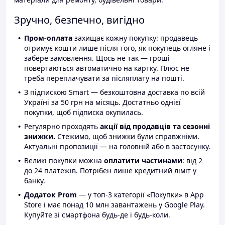
Зручно, безпечно, вигідно
Пром-оплата
захищає кожну покупку: продавець
отримує кошти лише після того, як покупець огляне і
забере замовлення. Щось не так — гроші
повертаються автоматично на картку. Плюс не
треба переплачувати за післяплату на пошті.
З підпискою Smart — безкоштовна доставка по всій
Україні за 50 грн на місяць. Достатньо однієї
покупки, щоб підписка окупилась.
Регулярно проходять
акції від продавців та сезонні
знижки.
Стежимо, щоб знижки були справжніми.
Актуальні пропозиції — на головній або в застосунку.
Великі покупки можна
оплатити частинами
: від 2
до 24 платежів. Потрібен лише кредитний ліміт у
банку.
Додаток Prom
— у топ-3 категорії «Покупки» в App
Store і має понад 10 млн завантажень у Google Play.
Купуйте зі смартфона будь-де і будь-коли.