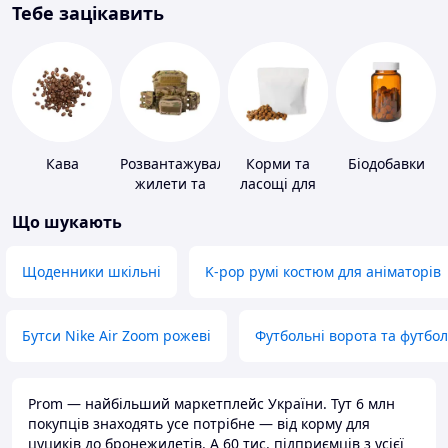
Тебе зацікавить
Кава
Розвантажувальні
Корми та
Біодобавки
жилети та
ласощі для
плитоноски
домашніх
Що шукають
без плит
тварин і
птахів
Щоденники шкільні
K-pop румі костюм для аніматорів
Бутси Nike Air Zoom рожеві
Футбольні ворота та футбо
Prom — найбільший маркетплейс України. Тут 6 млн
покупців знаходять усе потрібне — від корму для
цуциків до бронежилетів. А 60 тис. підприємців з усієї