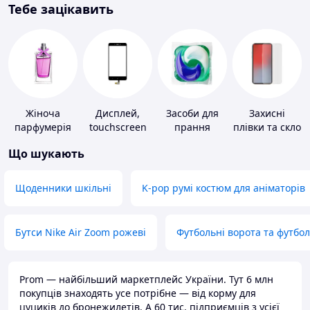
Тебе зацікавить
Жіноча
Дисплей,
Засоби для
Захисні
парфумерія
touchscreen
прання
плівки та скло
для телефонів
для
Що шукають
портативних
пристроїв
Щоденники шкільні
K-pop румі костюм для аніматорів
Бутси Nike Air Zoom рожеві
Футбольні ворота та футбо
Prom — найбільший маркетплейс України. Тут 6 млн
покупців знаходять усе потрібне — від корму для
цуциків до бронежилетів. А 60 тис. підприємців з усієї