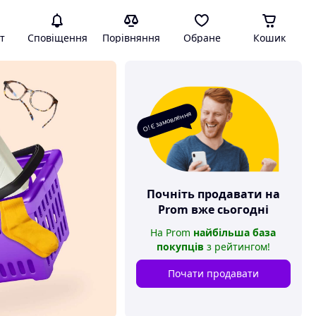
т
Сповіщення
Порівняння
Обране
Кошик
О! Є замовлення
Почніть продавати на
Prom
вже сьогодні
На
Prom
найбільша база
покупців
з рейтингом
!
Почати продавати