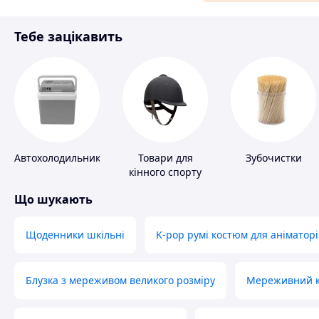
Матеріали для ремонту
Тебе зацікавить
Спорт і відпочинок
Автохолодильники
Товари для
Зубочистки
кінного спорту
Що шукають
Щоденники шкільні
K-pop румі костюм для аніматорі
Блузка з мереживом великого розміру
Мереживний ко