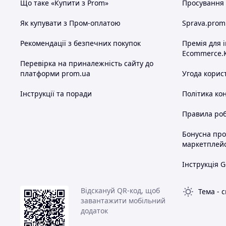
Що таке «Купити з Prom»
Просування в
Як купувати з Пром-оплатою
Sprava.prom
Рекомендації з безпечних покупок
Премія для 
Ecommerce.
Перевірка на приналежність сайту до
платформи prom.ua
Угода корис
Інструкції та поради
Політика ко
Правила роб
Бонусна пр
маркетплей
Інструкція G
Відскануй QR-код, щоб
Тема
-
с
завантажити мобільний
додаток