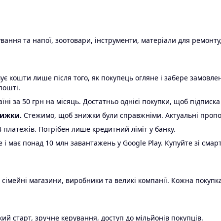
ання та напої, зоотовари, інструменти, матеріали для ремонту,
є кошти лише після того, як покупець огляне і забере замовл
пошті.
ні за 50 грн на місяць. Достатньо однієї покупки, щоб підписка
нижки.
Стежимо, щоб знижки були справжніми. Актуальні пропози
24 платежів. Потрібен лише кредитний ліміт у банку.
e і має понад 10 млн завантажень у Google Play. Купуйте зі смар
 сімейні магазини, виробники та великі компанії. Кожна покупка
ий старт, зручне керування, доступ до мільйонів покупців.