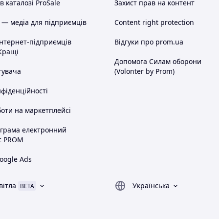
 каталозі ProSale
Захист прав на контент
 — медіа для підприємців
Content right protection
інтернет-підприємців
Відгуки про prom.ua
Кращі
Допомога Силам оборони
тувача
(Volonter by Prom)
нфіденційності
оти на маркетплейсі
ограма електронний
с PROM
oogle Ads
вітла
Українська
BETA