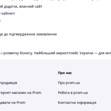
й додаток, власний сайт
 кабінеті
в
ще до підтвердження замовлення
 і розвитку бізнесу. Найбільший маркетплейс України — для міл
Про нас
 продавців
Про prom.ua
тернет-магазин
на Prom
Робота в prom.ua
авати на Prom
Контактна інформація