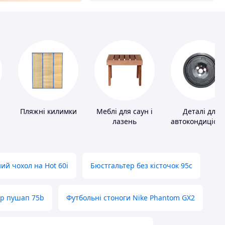
Пляжні килимки
Меблі для саун і
Деталі для
лазень
автокондиціоне
ий чохол на Hot 60i
Бюстгальтер без кісточок 95с
ер пушап 75b
Футбольні стоноги Nike Phantom GX2