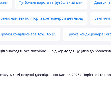
ожеві
Футбольні ворота та футбольний м'яч
Двигун із
реносний вентилятор із контейнером для льоду
Вентилят
Трубки кондиціонера АУДІ А6 Ц5
Трубка кондиціонера Ford
в знаходять усе потрібне — від корму для цуциків до бронежилет
ажуть самі покупці (дослідження Kantar, 2025). Порівнюйте пропо