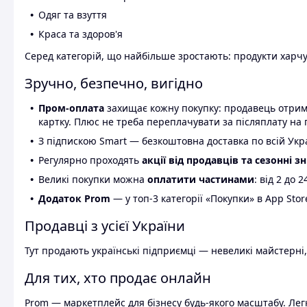
Одяг та взуття
Краса та здоров'я
Серед категорій, що найбільше зростають: продукти харчув
Зручно, безпечно, вигідно
Пром-оплата
захищає кожну покупку: продавець отриму
картку. Плюс не треба переплачувати за післяплату на 
З підпискою Smart — безкоштовна доставка по всій Украї
Регулярно проходять
акції від продавців та сезонні з
Великі покупки можна
оплатити частинами
: від 2 до 
Додаток Prom
— у топ-3 категорії «Покупки» в App Stor
Продавці з усієї України
Тут продають українські підприємці — невеликі майстерні,
Для тих, хто продає онлайн
Prom — маркетплейс для бізнесу будь-якого масштабу. Легк