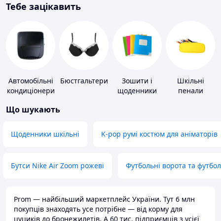
Тебе зацікавить
Автомобільні
Бюстгальтери
Зошити і
Шкільні
кондиціонери
щоденники
пенали
Що шукають
Щоденники шкільні
K-pop румі костюм для аніматорів
Бутси Nike Air Zoom рожеві
Футбольні ворота та футбо
Prom — найбільший маркетплейс України. Тут 6 млн
покупців знаходять усе потрібне — від корму для
цуциків до бронежилетів. А 60 тис. підприємців з усієї