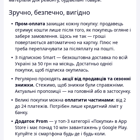
Зручно, безпечно, вигідно
Пром-оплата
захищає кожну покупку: продавець
отримує кошти лише після того, як покупець огляне і
забере замовлення. Щось не так — гроші
повертаються автоматично на картку. Плюс не
треба переплачувати за післяплату на пошті.
З підпискою Smart — безкоштовна доставка по всій
Україні за 50 грн на місяць. Достатньо однієї
покупки, щоб підписка окупилась.
Регулярно проходять
акції від продавців та сезонні
знижки.
Стежимо, щоб знижки були справжніми.
Актуальні пропозиції — на головній або в застосунку.
Великі покупки можна
оплатити частинами
: від 2
до 24 платежів. Потрібен лише кредитний ліміт у
банку.
Додаток Prom
— у топ-3 категорії «Покупки» в App
Store і має понад 10 млн завантажень у Google Play.
Купуйте зі смартфона будь-де і будь-коли.