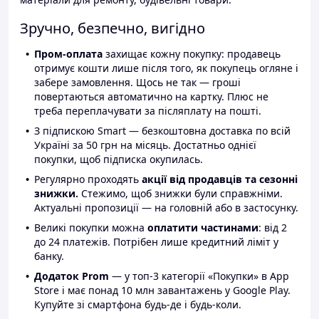
Зручно, безпечно, вигідно
Пром-оплата
захищає кожну покупку: продавець
отримує кошти лише після того, як покупець огляне і
забере замовлення. Щось не так — гроші
повертаються автоматично на картку. Плюс не
треба переплачувати за післяплату на пошті.
З підпискою Smart — безкоштовна доставка по всій
Україні за 50 грн на місяць. Достатньо однієї
покупки, щоб підписка окупилась.
Регулярно проходять
акції від продавців та сезонні
знижки.
Стежимо, щоб знижки були справжніми.
Актуальні пропозиції — на головній або в застосунку.
Великі покупки можна
оплатити частинами
: від 2
до 24 платежів. Потрібен лише кредитний ліміт у
банку.
Додаток Prom
— у топ-3 категорії «Покупки» в App
Store і має понад 10 млн завантажень у Google Play.
Купуйте зі смартфона будь-де і будь-коли.