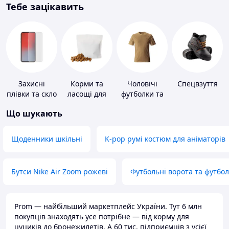
Тебе зацікавить
Захисні
Корми та
Чоловічі
Спецвзуття
плівки та скло
ласощі для
футболки та
для
домашніх
майки
Що шукають
портативних
тварин і
пристроїв
птахів
Щоденники шкільні
K-pop румі костюм для аніматорів
Бутси Nike Air Zoom рожеві
Футбольні ворота та футбо
Prom — найбільший маркетплейс України. Тут 6 млн
покупців знаходять усе потрібне — від корму для
цуциків до бронежилетів. А 60 тис. підприємців з усієї