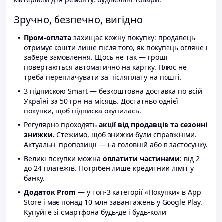
Зручно, безпечно, вигідно
Пром-оплата
захищає кожну покупку: продавець
отримує кошти лише після того, як покупець огляне і
забере замовлення. Щось не так — гроші
повертаються автоматично на картку. Плюс не
треба переплачувати за післяплату на пошті.
З підпискою Smart — безкоштовна доставка по всій
Україні за 50 грн на місяць. Достатньо однієї
покупки, щоб підписка окупилась.
Регулярно проходять
акції від продавців та сезонні
знижки.
Стежимо, щоб знижки були справжніми.
Актуальні пропозиції — на головній або в застосунку.
Великі покупки можна
оплатити частинами
: від 2
до 24 платежів. Потрібен лише кредитний ліміт у
банку.
Додаток Prom
— у топ-3 категорії «Покупки» в App
Store і має понад 10 млн завантажень у Google Play.
Купуйте зі смартфона будь-де і будь-коли.