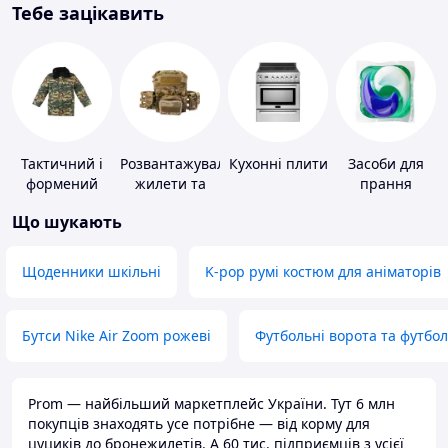
Тебе зацікавить
Тактичний і
Розвантажувальні
Кухонні плити
Засоби для
формений
жилети та
прання
одяг
плитоноски
Що шукають
без плит
Щоденники шкільні
K-pop румі костюм для аніматорів
Бутси Nike Air Zoom рожеві
Футбольні ворота та футбо
Prom — найбільший маркетплейс України. Тут 6 млн
покупців знаходять усе потрібне — від корму для
цуциків до бронежилетів. А 60 тис. підприємців з усієї