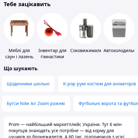
Тебе зацікавить
Меблі для
Інвентар для
Соковижималки
Автохолодильн
саун і лазень
гімнастики
Що шукають
Щоденники шкільні
K-pop румі костюм для аніматорів
Бутси Nike Air Zoom рожеві
Футбольні ворота та футбо
Prom — найбільший маркетплейс України. Тут 6 млн
покупців знаходять усе потрібне — від корму для
цуциків до бронежилетів. А 60 тис. підприємців з усієї