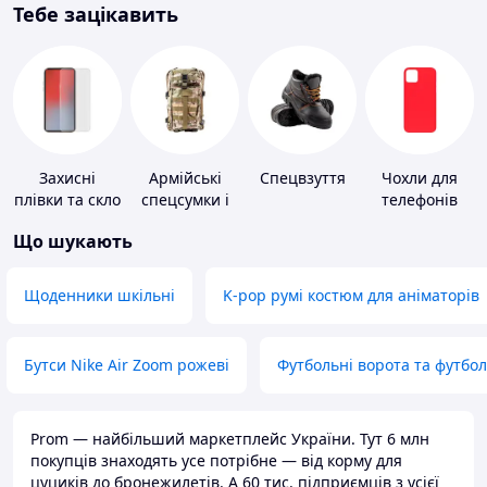
Тебе зацікавить
Захисні
Армійські
Спецвзуття
Чохли для
плівки та скло
спецсумки і
телефонів
для
рюкзаки
Що шукають
портативних
пристроїв
Щоденники шкільні
K-pop румі костюм для аніматорів
Бутси Nike Air Zoom рожеві
Футбольні ворота та футбо
Prom — найбільший маркетплейс України. Тут 6 млн
покупців знаходять усе потрібне — від корму для
цуциків до бронежилетів. А 60 тис. підприємців з усієї