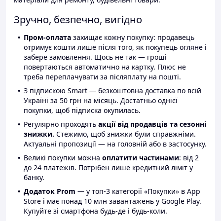
Зручно, безпечно, вигідно
Пром-оплата
захищає кожну покупку: продавець
отримує кошти лише після того, як покупець огляне і
забере замовлення. Щось не так — гроші
повертаються автоматично на картку. Плюс не
треба переплачувати за післяплату на пошті.
З підпискою Smart — безкоштовна доставка по всій
Україні за 50 грн на місяць. Достатньо однієї
покупки, щоб підписка окупилась.
Регулярно проходять
акції від продавців та сезонні
знижки.
Стежимо, щоб знижки були справжніми.
Актуальні пропозиції — на головній або в застосунку.
Великі покупки можна
оплатити частинами
: від 2
до 24 платежів. Потрібен лише кредитний ліміт у
банку.
Додаток Prom
— у топ-3 категорії «Покупки» в App
Store і має понад 10 млн завантажень у Google Play.
Купуйте зі смартфона будь-де і будь-коли.