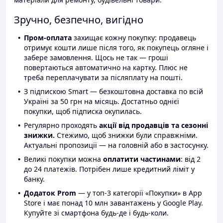
Зручно, безпечно, вигідно
Пром-оплата
захищає кожну покупку: продавець
отримує кошти лише після того, як покупець огляне і
забере замовлення. Щось не так — гроші
повертаються автоматично на картку. Плюс не
треба переплачувати за післяплату на пошті.
З підпискою Smart — безкоштовна доставка по всій
Україні за 50 грн на місяць. Достатньо однієї
покупки, щоб підписка окупилась.
Регулярно проходять
акції від продавців та сезонні
знижки.
Стежимо, щоб знижки були справжніми.
Актуальні пропозиції — на головній або в застосунку.
Великі покупки можна
оплатити частинами
: від 2
до 24 платежів. Потрібен лише кредитний ліміт у
банку.
Додаток Prom
— у топ-3 категорії «Покупки» в App
Store і має понад 10 млн завантажень у Google Play.
Купуйте зі смартфона будь-де і будь-коли.