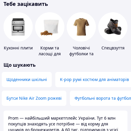
Тебе зацікавить
Кухонні плити
Корми та
Чоловічі
Спецвзуття
ласощі для
футболки та
домашніх
майки
Що шукають
тварин і
птахів
Щоденники шкільні
K-pop румі костюм для аніматорів
Бутси Nike Air Zoom рожеві
Футбольні ворота та футбо
Prom — найбільший маркетплейс України. Тут 6 млн
покупців знаходять усе потрібне — від корму для
цуциків до бронежилетів. А 60 тис. підприємців з усієї