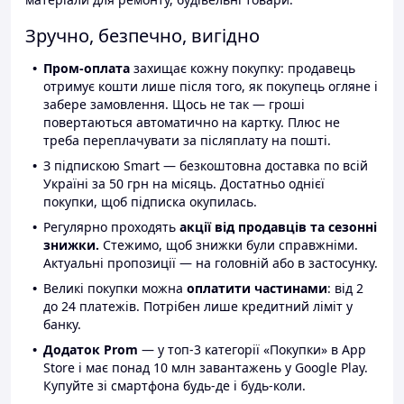
Зручно, безпечно, вигідно
Пром-оплата
захищає кожну покупку: продавець
отримує кошти лише після того, як покупець огляне і
забере замовлення. Щось не так — гроші
повертаються автоматично на картку. Плюс не
треба переплачувати за післяплату на пошті.
З підпискою Smart — безкоштовна доставка по всій
Україні за 50 грн на місяць. Достатньо однієї
покупки, щоб підписка окупилась.
Регулярно проходять
акції від продавців та сезонні
знижки.
Стежимо, щоб знижки були справжніми.
Актуальні пропозиції — на головній або в застосунку.
Великі покупки можна
оплатити частинами
: від 2
до 24 платежів. Потрібен лише кредитний ліміт у
банку.
Додаток Prom
— у топ-3 категорії «Покупки» в App
Store і має понад 10 млн завантажень у Google Play.
Купуйте зі смартфона будь-де і будь-коли.