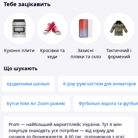
Тебе зацікавить
Кухонні плити
Кросівки та
Захисні
Тактичний і
кеди
плівки та скло
формений
для
одяг
Що шукають
портативних
пристроїв
Щоденники шкільні
K-pop румі костюм для аніматорів
Бутси Nike Air Zoom рожеві
Футбольні ворота та футбо
Prom — найбільший маркетплейс України. Тут 6 млн
покупців знаходять усе потрібне — від корму для
цуциків до бронежилетів. А 60 тис. підприємців з усієї