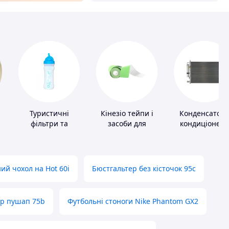
Туристичні
Кінезіо тейпи і
Конденсатор
фільтри та
засоби для
кондиціонера
пігулки для
тейпування
питної води
ий чохол на Hot 60i
Бюстгальтер без кісточок 95с
ер пушап 75b
Футбольні стоноги Nike Phantom GX2