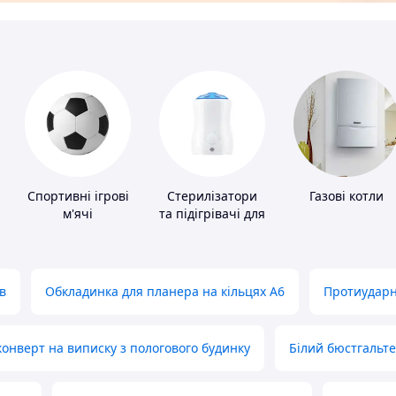
Спортивні ігрові
Стерилізатори
Газові котли
м'ячі
та підігрівачі для
дитячого
харчування
в
Обкладинка для планера на кільцях А6
Протиударн
нверт на виписку з пологового будинку
Білий бюстгальт