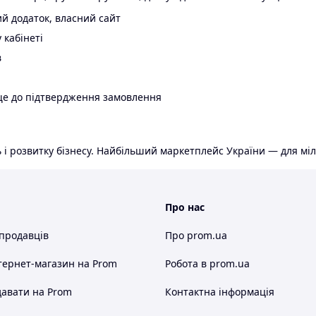
й додаток, власний сайт
 кабінеті
в
ще до підтвердження замовлення
 і розвитку бізнесу. Найбільший маркетплейс України — для міл
Про нас
 продавців
Про prom.ua
тернет-магазин
на Prom
Робота в prom.ua
авати на Prom
Контактна інформація