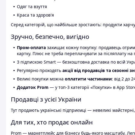
Одяг та взуття
Краса та здоров'я
Серед категорій, що найбільше зростають: продукти харчув
Зручно, безпечно, вигідно
Пром-оплата
захищає кожну покупку: продавець отриму
картку. Плюс не треба переплачувати за післяплату на 
З підпискою Smart — безкоштовна доставка по всій Украї
Регулярно проходять
акції від продавців та сезонні з
Великі покупки можна
оплатити частинами
: від 2 до 
Додаток Prom
— у топ-3 категорії «Покупки» в App Stor
Продавці з усієї України
Тут продають українські підприємці — невеликі майстерні,
Для тих, хто продає онлайн
Prom — маркетплейс для бізнесу будь-якого масштабу. Легк