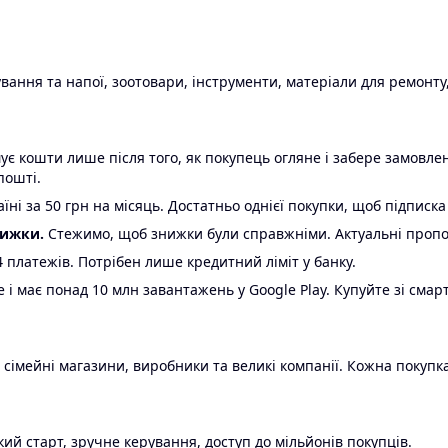
ання та напої, зоотовари, інструменти, матеріали для ремонту,
є кошти лише після того, як покупець огляне і забере замовл
пошті.
ні за 50 грн на місяць. Достатньо однієї покупки, щоб підписка
нижки.
Стежимо, щоб знижки були справжніми. Актуальні пропози
24 платежів. Потрібен лише кредитний ліміт у банку.
e і має понад 10 млн завантажень у Google Play. Купуйте зі смар
 сімейні магазини, виробники та великі компанії. Кожна покупка
ий старт, зручне керування, доступ до мільйонів покупців.