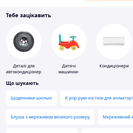
Матеріали для ремонту
Тебе зацікавить
Спорт і відпочинок
Деталі для
Дитячі
Кондиціонери
автокондиціонерів
машинки-
каталки
Що шукають
Щоденники шкільні
K-pop румі костюм для аніматорі
Блузка з мереживом великого розміру
Мереживний ко