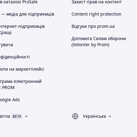
 каталозі ProSale
Захист прав на контент
 — медіа для підприємців
Content right protection
інтернет-підприємців
Відгуки про prom.ua
Кращі
Допомога Силам оборони
тувача
(Volonter by Prom)
нфіденційності
оти на маркетплейсі
ограма електронний
с PROM
oogle Ads
вітла
Українська
BETA