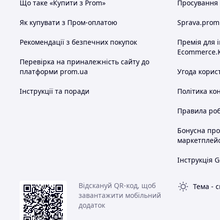
Що таке «Купити з Prom»
Просування в
Як купувати з Пром-оплатою
Sprava.prom
Рекомендації з безпечних покупок
Премія для 
Ecommerce.
Перевірка на приналежність сайту до
платформи prom.ua
Угода корис
Інструкції та поради
Політика ко
Правила роб
Бонусна пр
маркетплей
Інструкція G
Відскануй QR-код, щоб
Тема
-
с
завантажити мобільний
додаток