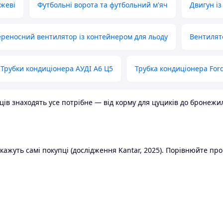
ожеві
Футбольні ворота та футбольний м'яч
Двигун із
реносний вентилятор із контейнером для льоду
Вентилят
Трубки кондиціонера АУДІ А6 Ц5
Трубка кондиціонера Ford
в знаходять усе потрібне — від корму для цуциків до бронежилет
ажуть самі покупці (дослідження Kantar, 2025). Порівнюйте пропо