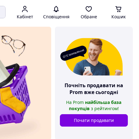
Кабінет
Сповіщення
Обране
Кошик
О! Є замовлення
Почніть продавати на
Prom
вже сьогодні
На
Prom
найбільша база
покупців
з рейтингом
!
Почати продавати