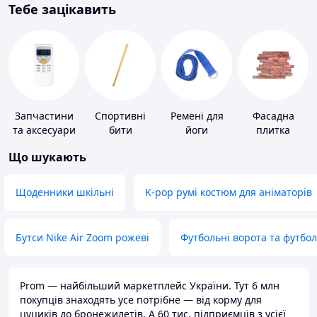
Тебе зацікавить
Запчастини
Спортивні
Ремені для
Фасадна
та аксесуари
бити
йоги
плитка
для побутових
Що шукають
кондиціонерів
Щоденники шкільні
K-pop румі костюм для аніматорів
Бутси Nike Air Zoom рожеві
Футбольні ворота та футбо
Prom — найбільший маркетплейс України. Тут 6 млн
покупців знаходять усе потрібне — від корму для
цуциків до бронежилетів. А 60 тис. підприємців з усієї