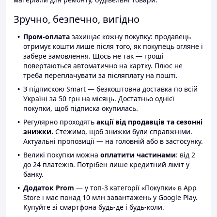
Зручно, безпечно, вигідно
Пром-оплата
захищає кожну покупку: продавець
отримує кошти лише після того, як покупець огляне і
забере замовлення. Щось не так — гроші
повертаються автоматично на картку. Плюс не
треба переплачувати за післяплату на пошті.
З підпискою Smart — безкоштовна доставка по всій
Україні за 50 грн на місяць. Достатньо однієї
покупки, щоб підписка окупилась.
Регулярно проходять
акції від продавців та сезонні
знижки.
Стежимо, щоб знижки були справжніми.
Актуальні пропозиції — на головній або в застосунку.
Великі покупки можна
оплатити частинами
: від 2
до 24 платежів. Потрібен лише кредитний ліміт у
банку.
Додаток Prom
— у топ-3 категорії «Покупки» в App
Store і має понад 10 млн завантажень у Google Play.
Купуйте зі смартфона будь-де і будь-коли.