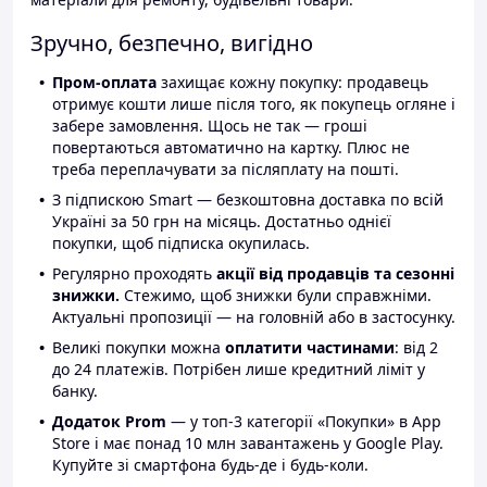
Зручно, безпечно, вигідно
Пром-оплата
захищає кожну покупку: продавець
отримує кошти лише після того, як покупець огляне і
забере замовлення. Щось не так — гроші
повертаються автоматично на картку. Плюс не
треба переплачувати за післяплату на пошті.
З підпискою Smart — безкоштовна доставка по всій
Україні за 50 грн на місяць. Достатньо однієї
покупки, щоб підписка окупилась.
Регулярно проходять
акції від продавців та сезонні
знижки.
Стежимо, щоб знижки були справжніми.
Актуальні пропозиції — на головній або в застосунку.
Великі покупки можна
оплатити частинами
: від 2
до 24 платежів. Потрібен лише кредитний ліміт у
банку.
Додаток Prom
— у топ-3 категорії «Покупки» в App
Store і має понад 10 млн завантажень у Google Play.
Купуйте зі смартфона будь-де і будь-коли.