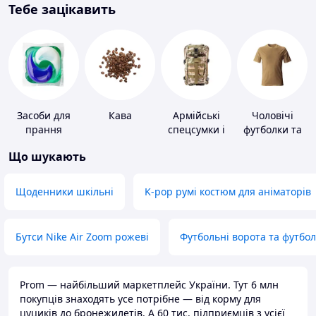
Тебе зацікавить
Засоби для
Кава
Армійські
Чоловічі
прання
спецсумки і
футболки та
рюкзаки
майки
Що шукають
Щоденники шкільні
K-pop румі костюм для аніматорів
Бутси Nike Air Zoom рожеві
Футбольні ворота та футбо
Prom — найбільший маркетплейс України. Тут 6 млн
покупців знаходять усе потрібне — від корму для
цуциків до бронежилетів. А 60 тис. підприємців з усієї