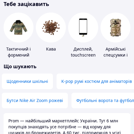
Тебе зацікавить
Тактичний і
Кава
Дисплей,
Армійські
формений
touchscreen
спецсумки і
одяг
для телефонів
рюкзаки
Що шукають
Щоденники шкільні
K-pop румі костюм для аніматорів
Бутси Nike Air Zoom рожеві
Футбольні ворота та футбо
Prom — найбільший маркетплейс України. Тут 6 млн
покупців знаходять усе потрібне — від корму для
цуциків до бронежилетів. А 60 тис. підприємців з усієї