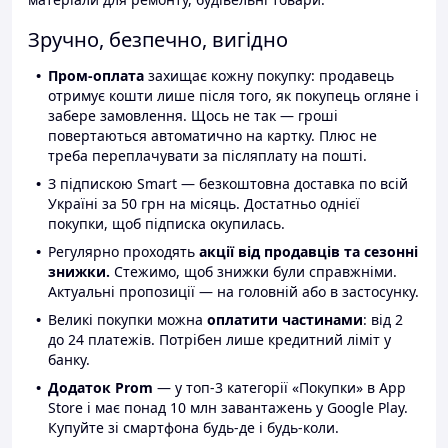
Зручно, безпечно, вигідно
Пром-оплата
захищає кожну покупку: продавець
отримує кошти лише після того, як покупець огляне і
забере замовлення. Щось не так — гроші
повертаються автоматично на картку. Плюс не
треба переплачувати за післяплату на пошті.
З підпискою Smart — безкоштовна доставка по всій
Україні за 50 грн на місяць. Достатньо однієї
покупки, щоб підписка окупилась.
Регулярно проходять
акції від продавців та сезонні
знижки.
Стежимо, щоб знижки були справжніми.
Актуальні пропозиції — на головній або в застосунку.
Великі покупки можна
оплатити частинами
: від 2
до 24 платежів. Потрібен лише кредитний ліміт у
банку.
Додаток Prom
— у топ-3 категорії «Покупки» в App
Store і має понад 10 млн завантажень у Google Play.
Купуйте зі смартфона будь-де і будь-коли.