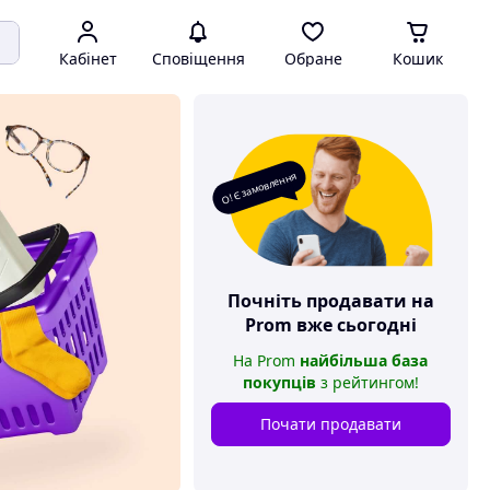
Кабінет
Сповіщення
Обране
Кошик
О! Є замовлення
Почніть продавати на
Prom
вже сьогодні
На
Prom
найбільша база
покупців
з рейтингом
!
Почати продавати