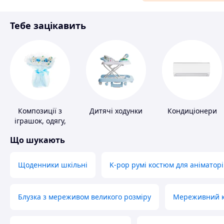
Матеріали для ремонту
Тебе зацікавить
Спорт і відпочинок
Композиції з
Дитячі ходунки
Кондиціонери
іграшок, одягу,
підгузків
Що шукають
Щоденники шкільні
K-pop румі костюм для аніматорі
Блузка з мереживом великого розміру
Мереживний ко