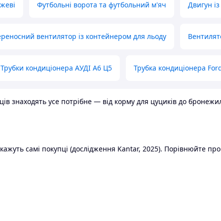
ожеві
Футбольні ворота та футбольний м'яч
Двигун із
реносний вентилятор із контейнером для льоду
Вентилят
Трубки кондиціонера АУДІ А6 Ц5
Трубка кондиціонера Ford
в знаходять усе потрібне — від корму для цуциків до бронежилет
ажуть самі покупці (дослідження Kantar, 2025). Порівнюйте пропо