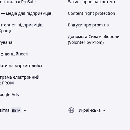
 каталозі ProSale
Захист прав на контент
 — медіа для підприємців
Content right protection
інтернет-підприємців
Відгуки про prom.ua
Кращі
Допомога Силам оборони
тувача
(Volonter by Prom)
нфіденційності
оти на маркетплейсі
ограма електронний
с PROM
oogle Ads
вітла
Українська
BETA