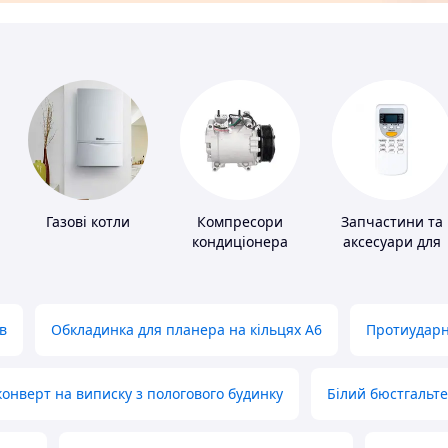
Газові котли
Компресори
Запчастини та
кондиціонера
аксесуари для
побутових
кондиціонерів
в
Обкладинка для планера на кільцях А6
Протиударн
нверт на виписку з пологового будинку
Білий бюстгальт