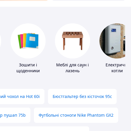
Зошити і
Меблі для саун і
Електричні
щоденники
лазень
котли
ий чохол на Hot 60i
Бюстгальтер без кісточок 95с
ер пушап 75b
Футбольні стоноги Nike Phantom GX2