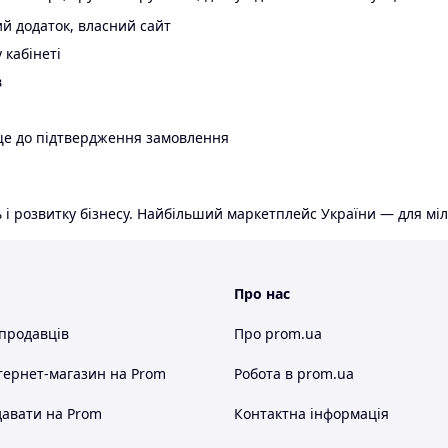
й додаток, власний сайт
 кабінеті
в
ще до підтвердження замовлення
 і розвитку бізнесу. Найбільший маркетплейс України — для міл
Про нас
 продавців
Про prom.ua
тернет-магазин
на Prom
Робота в prom.ua
авати на Prom
Контактна інформація