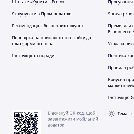
Що таке «Купити з Prom»
Просування в
Як купувати з Пром-оплатою
Sprava.prom
Рекомендації з безпечних покупок
Премія для 
Ecommerce.
Перевірка на приналежність сайту до
платформи prom.ua
Угода корис
Інструкції та поради
Політика ко
Правила роб
Бонусна пр
маркетплей
Інструкція G
Відскануй QR-код, щоб
Тема
-
с
завантажити мобільний
додаток