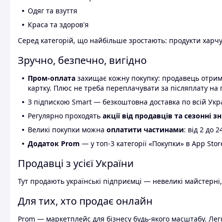
Одяг та взуття
Краса та здоров'я
Серед категорій, що найбільше зростають: продукти харчув
Зручно, безпечно, вигідно
Пром-оплата
захищає кожну покупку: продавець отриму
картку. Плюс не треба переплачувати за післяплату на 
З підпискою Smart — безкоштовна доставка по всій Украї
Регулярно проходять
акції від продавців та сезонні з
Великі покупки можна
оплатити частинами
: від 2 до 
Додаток Prom
— у топ-3 категорії «Покупки» в App Stor
Продавці з усієї України
Тут продають українські підприємці — невеликі майстерні,
Для тих, хто продає онлайн
Prom — маркетплейс для бізнесу будь-якого масштабу. Легк