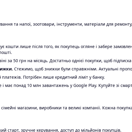
ання та напої, зоотовари, інструменти, матеріали для ремонту,
є кошти лише після того, як покупець огляне і забере замовл
пошті.
ні за 50 грн на місяць. Достатньо однієї покупки, щоб підписка
нижки.
Стежимо, щоб знижки були справжніми. Актуальні пропози
24 платежів. Потрібен лише кредитний ліміт у банку.
e і має понад 10 млн завантажень у Google Play. Купуйте зі смар
 сімейні магазини, виробники та великі компанії. Кожна покупка
ий старт, зручне керування, доступ до мільйонів покупців.